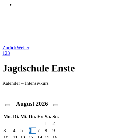
Zurück
Weiter
1
2
3
Jagdschule Enste
Kalender – Intensivkurs
August
2026
Mo.
Di.
Mi.
Do.
Fr.
Sa.
So.
1
2
3
4
5
6
7
8
9
10
11
12
13
14
15
16