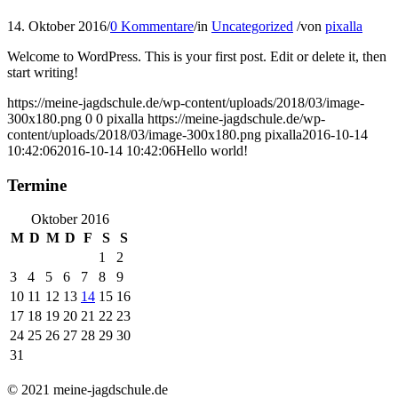
14. Oktober 2016
/
0 Kommentare
/
in
Uncategorized
/
von
pixalla
Welcome to WordPress. This is your first post. Edit or delete it, then
start writing!
https://meine-jagdschule.de/wp-content/uploads/2018/03/image-
300x180.png
0
0
pixalla
https://meine-jagdschule.de/wp-
content/uploads/2018/03/image-300x180.png
pixalla
2016-10-14
10:42:06
2016-10-14 10:42:06
Hello world!
Termine
Oktober 2016
M
D
M
D
F
S
S
1
2
3
4
5
6
7
8
9
10
11
12
13
14
15
16
17
18
19
20
21
22
23
24
25
26
27
28
29
30
31
© 2021 meine-jagdschule.de